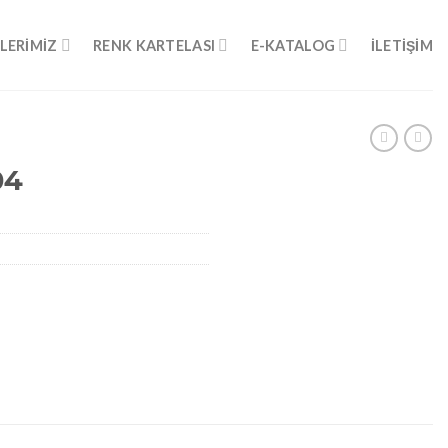
LERIMIZ
RENK KARTELASI
E-KATALOG
İLETIŞIM
04