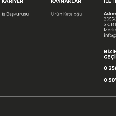
KARIYER
KAYNAKLAR
İLET
Adres
İş Başvurusu
Ürün Kataloğu
2055/
Sk. B
Merke
info
BIZI
GEÇ
0 25
0 50