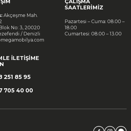
IŞIM
ÇALIŞMA
SAATLERIMIZ
:
Akçeşme Mah.
2
Pazartesi – Cuma: 08.00 –
 Blok No: 3, 20020
18.00
zefendi / Denizli
Cumartesi: 08.00 – 13.00
@megamobilya.com
MLE İLETIŞIME
IN
8 251 85 95
7 705 40 00